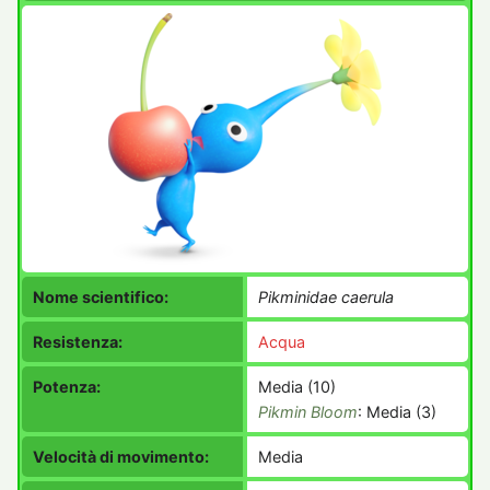
Nome scientifico:
Pikminidae caerula
Resistenza:
Acqua
Potenza:
Media (10)
Pikmin Bloom
: Media (3)
Velocità di movimento:
Media