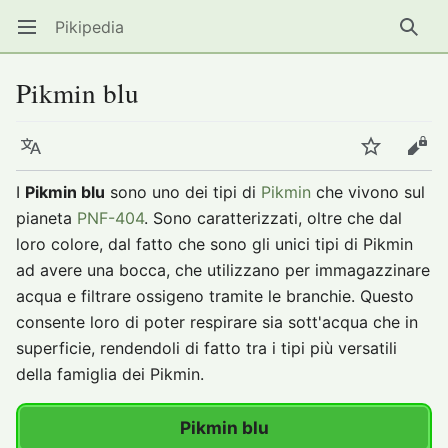
Pikipedia
Apri il menu principale
Ricer
Pikmin blu
Lingua
Segui
Modifica
I
Pikmin blu
sono uno dei tipi di
Pikmin
che vivono sul
pianeta
PNF-404
. Sono caratterizzati, oltre che dal
loro colore, dal fatto che sono gli unici tipi di Pikmin
ad avere una bocca, che utilizzano per immagazzinare
acqua e filtrare ossigeno tramite le branchie. Questo
consente loro di poter respirare sia sott'acqua che in
superficie, rendendoli di fatto tra i tipi più versatili
della famiglia dei Pikmin.
Pikmin blu