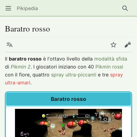
Pikipedia
Apri il menu principale
Ricer
Baratro rosso
Lingua
Segui
Modifica
Il
baratro rosso
è l'ottavo livello della
modalità sfida
di
Pikmin 2
. I giocatori iniziano con 40
Pikmin rossi
con il fiore, quattro
spray ultra-piccanti
e tre
spray
ultra-amari
.
Baratro rosso