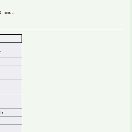
 minuti.
a
le