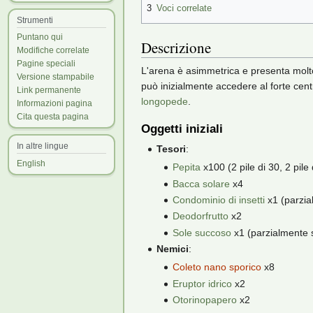
3
Voci correlate
Strumenti
Puntano qui
Descrizione
Modifiche correlate
Pagine speciali
L'arena è asimmetrica e presenta molto d
Versione stampabile
può inizialmente accedere al forte c
Link permanente
longopede
.
Informazioni pagina
Cita questa pagina
Oggetti iniziali
In altre lingue
Tesori
:
English
Pepita
x100 (2 pile di 30, 2 pile 
Bacca solare
x4
Condominio di insetti
x1 (parzia
Deodorfrutto
x2
Sole succoso
x1 (parzialmente s
Nemici
:
Coleto nano sporico
x8
Eruptor idrico
x2
Otorinopapero
x2