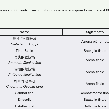
ano 3:00 minuti. Il secondo bonus viene scelto quando mancano 4:00
Nome
Significato
最果ての闘技場
L'arena più remot
Saihate no Tōgijō
Final Battle
Battaglia finale
尽头的竞技场
Arena finale
Jìntóu de Jìngjìcháng
盡頭的競技場
Arena finale
Jìntóu de Jìngjìcháng
최후의 결투장
Arena finale
Choehu-ui Gyeoltu-jang
Combat final
Combattimento fina
Eindstrijd
Battaglia finale
Batalha final
Battaglia finale