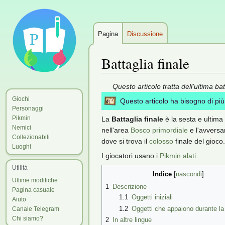
Pagina
Discussione
Battaglia finale
Jump
Jump
Questo articolo tratta dell'ultima ba
to
to
Giochi
Questo articolo ha bisogno di pi
navigation
search
Personaggi
Pikmin
La
Battaglia finale
è la sesta e ultima
Nemici
nell'area
Bosco primordiale
e l'avversa
Collezionabili
dove si trova il
colosso
finale del gioco.
Luoghi
I giocatori usano i
Pikmin alati
.
Utilità
Indice
Ultime modifiche
1
Descrizione
Pagina casuale
1.1
Oggetti iniziali
Aiuto
1.2
Oggetti che appaiono durante la 
Canale Telegram
Chi siamo?
2
In altre lingue