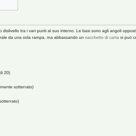
islivello tra i vari punti al suo interno. Le basi sono agli angoli oppost
entrale da una sola rampa, ma abbassando un
sacchetto di carta
si può c
di 20)
lmente sotterrato)
otterrato)