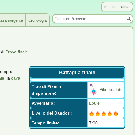
registrati
entra
Ricerca
izza sorgente
Cronologia
edi
Prova finale
.
 sempre
Battaglia finale
le
, la
cava
Tipo di Pikmin
Pikmin alato
disponibile:
Avversario:
Louie
Livello del Dandori:
Tempo limite:
7:00