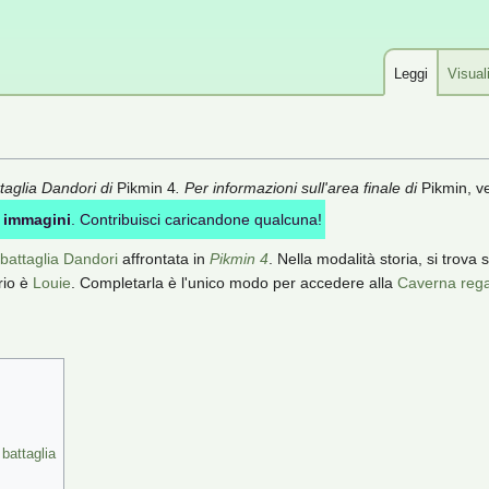
Leggi
Visual
ttaglia Dandori di
Pikmin 4
. Per informazioni sull'area finale di
Pikmin, v
ù
immagini
. Contribuisci caricandone qualcuna!
battaglia Dandori
affrontata in
Pikmin 4
. Nella modalità storia, si trova
rio è
Louie
. Completarla è l'unico modo per accedere alla
Caverna rega
battaglia