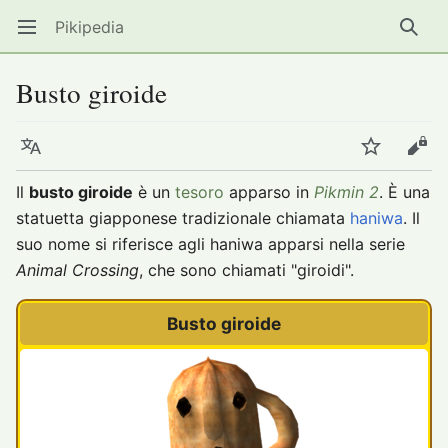
Pikipedia
Apri il menu principale
Ricer
Busto giroide
Lingua
Segui
Modifica
Il
busto giroide
è un
tesoro
apparso in
Pikmin 2
. È una
statuetta giapponese tradizionale chiamata
haniwa
. Il
suo nome si riferisce agli haniwa apparsi nella serie
Animal Crossing
, che sono chiamati "giroidi".
Busto giroide