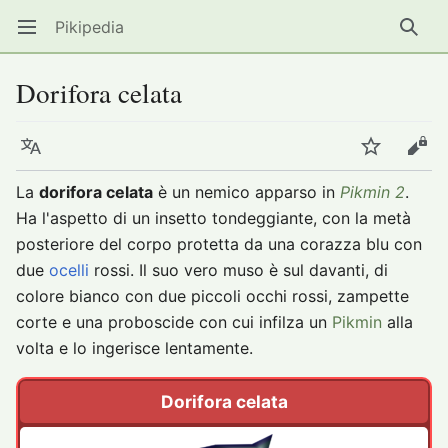
Pikipedia
Apri il menu principale
Ricer
Dorifora celata
Lingua
Segui
Modifica
La
dorifora celata
è un nemico apparso in
Pikmin 2
.
Ha l'aspetto di un insetto tondeggiante, con la metà
posteriore del corpo protetta da una corazza blu con
due
ocelli
rossi. Il suo vero muso è sul davanti, di
colore bianco con due piccoli occhi rossi, zampette
corte e una proboscide con cui infilza un
Pikmin
alla
volta e lo ingerisce lentamente.
Dorifora celata