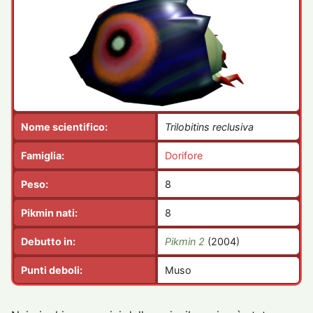
Nome scientifico:
Trilobitins reclusiva
Famiglia:
Dorifore
Peso:
8
Pikmin nati:
8
Debutto in:
Pikmin 2
(2004)
Punti deboli:
Muso