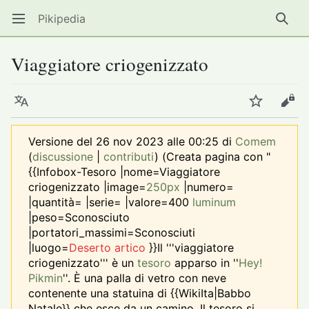
Pikipedia
Apri il menu principale
Ricer
Viaggiatore criogenizzato
Lingua
Segui
Modifica
Versione del 26 nov 2023 alle 00:25 di
Comem
(
discussione
|
contributi
)
(Creata pagina con "
{{Infobox-Tesoro |nome=Viaggiatore
criogenizzato |image=
250px
|numero=
|quantità= |serie= |valore=400
luminum
|peso=Sconosciuto
|portatori_massimi=Sconosciuti
|luogo=
Deserto artico
}}Il '''viaggiatore
criogenizzato''' è un
tesoro
apparso in ''
Hey!
Pikmin
''. È una palla di vetro con neve
contenente una statuina di {{WikiIta|Babbo
Natale}} che esce da un camino. Il tesoro si