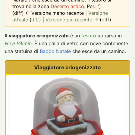
trova nella zona
Deserto artico
. Per...")
(diff) ← Versione meno recente |
Versione
attuale
(
diff
) |
Versione più recente →
(
diff
)
Il
viaggiatore criogenizzato
è un
tesoro
apparso in
Hey! Pikmin
. È una palla di vetro con neve contenente
una statuina di
Babbo Natale
che esce da un camino.
Viaggiatore criogenizzato